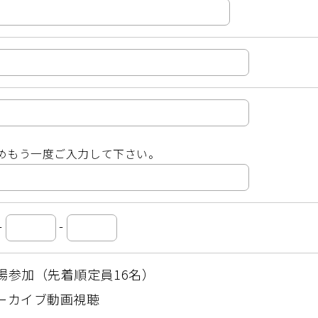
めもう一度ご入力して下さい。
-
-
場参加（先着順定員16名）
ーカイブ動画視聴