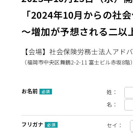
「2024年10月からの社
～増加が予想される二以
【会場】社会保険労務⼠法⼈アドバ
（福岡市中央区舞鶴2-2-11 富⼠ビル⾚坂8
お名前
姓：
必須
名：
フリガナ
セイ：
必須