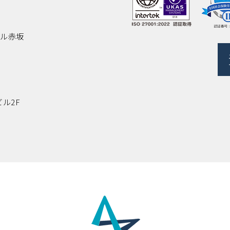
ビル赤坂
ビル2F