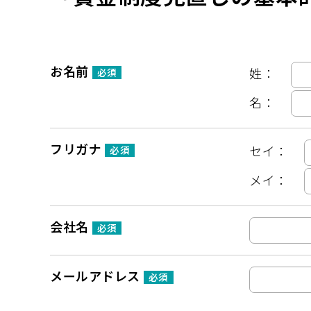
お名前
姓：
必須
名：
フリガナ
セイ：
必須
メイ：
会社名
必須
メールアドレス
必須