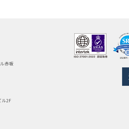
ビル赤坂
ビル2F