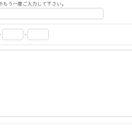
めもう一度ご入力して下さい。
-
-