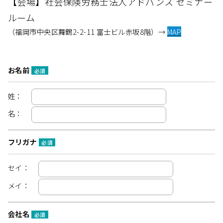
【会場】社会保険労務⼠法⼈アドバンス セミナー
ルーム
（福岡市中央区舞鶴2-2-11 富⼠ビル⾚坂8階）→
MAP
お名前
必須
姓：
名：
フリガナ
必須
セイ：
メイ：
会社名
必須