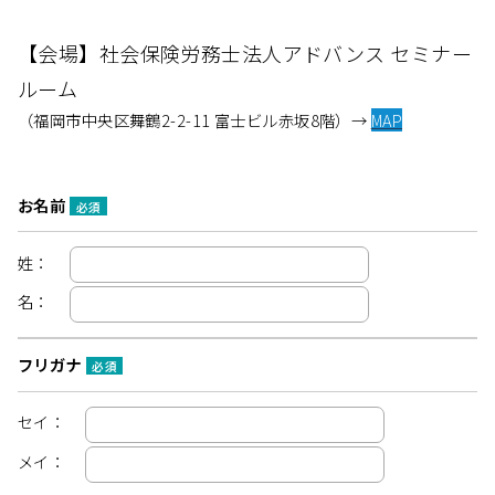
【会場】社会保険労務⼠法⼈アドバンス セミナー
ルーム
（福岡市中央区舞鶴2-2-11 富⼠ビル⾚坂8階）→
MAP
お名前
必須
姓：
名：
フリガナ
必須
セイ：
メイ：