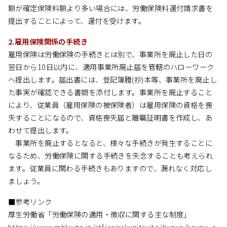
額が確定保険料額より多い場合には、労働保険料還付請求書を
提出することによって、還付を受けます。
2.雇用保険関係の手続き
雇用保険は労働保険の手続きとは別で、事業所を廃止した日の
翌日から10日以内に、適用事業所廃止届を管轄のハローワーク
へ提出します。届出書には、登記簿謄(抄)本等、事業所を廃止し
た事実が確認できる書類を添付します。事業所を廃止すること
により、従業員（雇用保険の被保険者）は雇用保険の資格を喪
失することになるので、資格喪失届と離職証明書を作成し、あ
わせて提出します。
事業所を廃止するとなると、様々な手続きが発生することに
なるため、労働保険に関する手続きを失念することも考えられ
ます。従業員に関わる手続きもありますので、漏れなく対応し
ましょう。
■参考リンク
厚生労働省「労働保険の適用・徴収に関する主な制度」
https://www.mhlw.go.jp/stf/seisakunitsuite/bunya/koyou_r