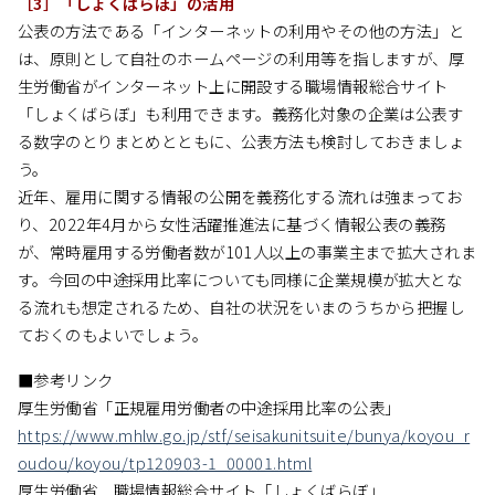
［3］「しょくばらぼ」の活用
公表の方法である「インターネットの利用やその他の方法」と
は、原則として自社のホームページの利用等を指しますが、厚
生労働省がインターネット上に開設する職場情報総合サイト
「しょくばらぼ」も利用できます。義務化対象の企業は公表す
る数字のとりまとめとともに、公表方法も検討しておきましょ
う。
近年、雇用に関する情報の公開を義務化する流れは強まってお
り、2022年4月から女性活躍推進法に基づく情報公表の義務
が、常時雇用する労働者数が101人以上の事業主まで拡大されま
す。今回の中途採用比率についても同様に企業規模が拡大とな
る流れも想定されるため、自社の状況をいまのうちから把握し
ておくのもよいでしょう。
■参考リンク
厚生労働省「正規雇用労働者の中途採用比率の公表」
https://www.mhlw.go.jp/stf/seisakunitsuite/bunya/koyou_r
oudou/koyou/tp120903-1_00001.html
厚生労働省 職場情報総合サイト「しょくばらぼ」