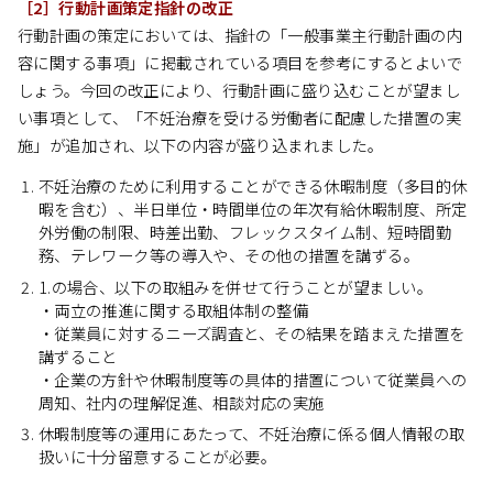
［2］行動計画策定指針の改正
行動計画の策定においては、指針の「一般事業主行動計画の内
容に関する事項」に掲載されている項目を参考にするとよいで
しょう。今回の改正により、行動計画に盛り込むことが望まし
い事項として、「不妊治療を受ける労働者に配慮した措置の実
施」が追加され、以下の内容が盛り込まれました。
不妊治療のために利用することができる休暇制度（多目的休
暇を含む）、半日単位・時間単位の年次有給休暇制度、所定
外労働の制限、時差出勤、フレックスタイム制、短時間勤
務、テレワーク等の導入や、その他の措置を講ずる。
1.の場合、以下の取組みを併せて行うことが望ましい。
・両立の推進に関する取組体制の整備
・従業員に対するニーズ調査と、その結果を踏まえた措置を
講ずること
・企業の方針や休暇制度等の具体的措置について従業員への
周知、社内の理解促進、相談対応の実施
休暇制度等の運用にあたって、不妊治療に係る個人情報の取
扱いに十分留意することが必要。