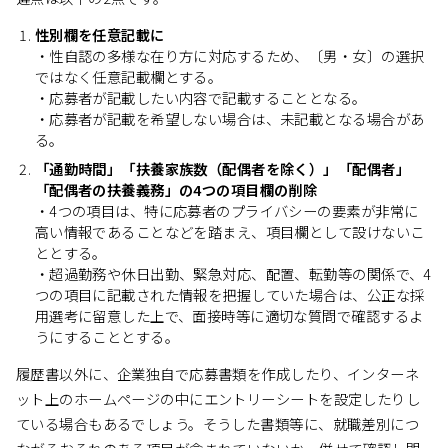
性別欄を任意記載に
・性自認の多様な在り方に対応するため、〔男・女〕の選択
ではなく任意記載欄とする。
・応募者が記載したい内容で記載することとなる。
・応募者が記載を希望しない場合は、未記載となる場合があ
る。
「通勤時間」「扶養家族数（配偶者を除く）」「配偶者」
「配偶者の扶養義務」の4つの項目欄の削除
・4つの項目は、特に応募者のプライバシーの要素が非常に
高い情報であることなどを踏まえ、項目欄として設けないこ
ととする。
・超過勤務や休日出勤、緊急対応、配置、転勤等の関係で、4
つの項目に記載された情報を把握していた場合は、公正な採
用選考に留意した上で、面接時等に適切な質問で確認するよ
うにすることとする。
履歴書以外に、企業独自で応募書類を作成したり、インターネ
ット上のホームページの中にエントリーシートを設定したりし
ている場合もあるでしょう。そうした書類等に、就職差別につ