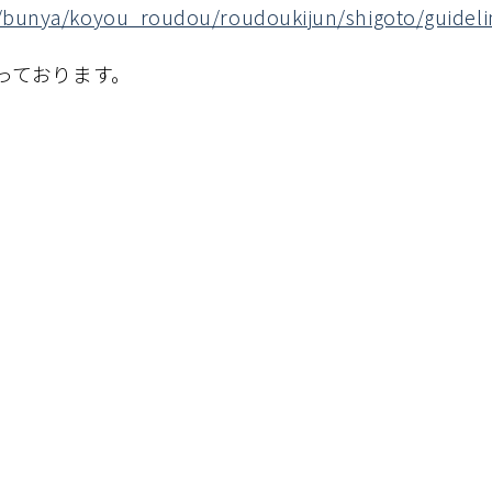
te/bunya/koyou_roudou/roudoukijun/shigoto/guideli
っております。