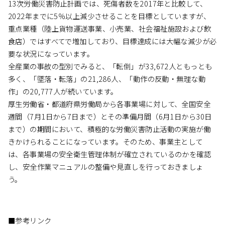
13次労働災害防止計画では、死傷者数を2017年と比較して、
2022年までに5％以上減少させることを目標としていますが、
重点業種（陸上貨物運送事業、小売業、社会福祉施設および飲
食店）ではすべてで増加しており、目標達成には大幅な減少が必
要な状況になっています。
全産業の事故の型別でみると、「転倒」が33,672人ともっとも
多く、「墜落・転落」の21,286人、「動作の反動・無理な動
作」の20,777人が続いています。
厚生労働省・都道府県労働局から各事業場に対して、全国安全
週間（7月1日から7日まで）とその準備月間（6月1日から30日
まで）の期間において、積極的な労働災害防止活動の実施が働
きかけられることになっています。そのため、事業主として
は、各事業場の安全衛生管理体制が確立されているのかを確認
し、安全作業マニュアルの整備や見直しを行っておきましょ
う。
■参考リンク