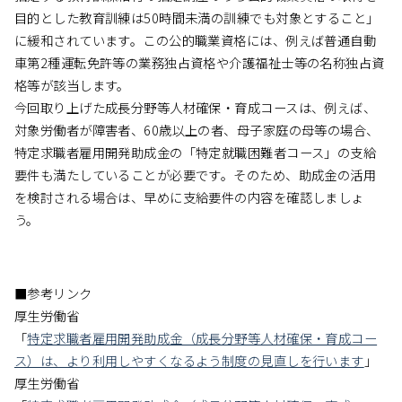
目的とした教育訓練は50時間未満の訓練でも対象とすること」
に緩和されています。この公的職業資格には、例えば普通自動
車第2種運転免許等の業務独占資格や介護福祉士等の名称独占資
格等が該当します。
今回取り上げた成長分野等人材確保・育成コースは、例えば、
対象労働者が障害者、60歳以上の者、母子家庭の母等の場合、
特定求職者雇用開発助成金の「特定就職困難者コース」の支給
要件も満たしていることが必要です。そのため、助成金の活用
を検討される場合は、早めに支給要件の内容を確認しましょ
う。
■参考リンク
厚生労働省
「
特定求職者雇用開発助成金（成長分野等人材確保・育成コー
ス）は、より利用しやすくなるよう制度の見直しを行います
」
厚生労働省