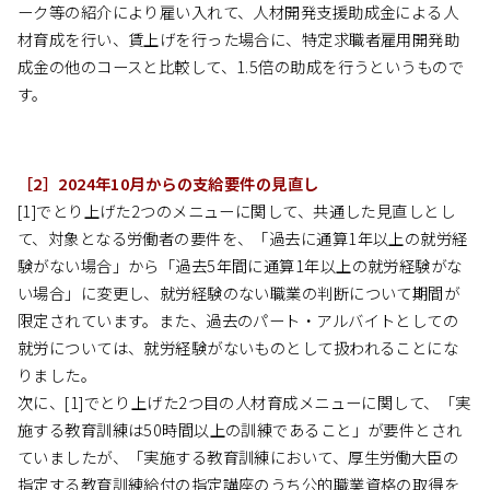
ーク等の紹介により雇い入れて、人材開発支援助成金による人
材育成を行い、賃上げを行った場合に、特定求職者雇用開発助
成金の他のコースと比較して、1.5倍の助成を行うというもので
す。
［2］2024年10月からの支給要件の見直し
[1]でとり上げた2つのメニューに関して、共通した見直しとし
て、対象となる労働者の要件を、「過去に通算1年以上の就労経
験がない場合」から「過去5年間に通算1年以上の就労経験がな
い場合」に変更し、就労経験のない職業の判断について期間が
限定されています。また、過去のパート・アルバイトとしての
就労については、就労経験がないものとして扱われることにな
りました。
次に、[1]でとり上げた2つ目の人材育成メニューに関して、「実
施する教育訓練は50時間以上の訓練であること」が要件とされ
ていましたが、「実施する教育訓練において、厚生労働大臣の
指定する教育訓練給付の指定講座のうち公的職業資格の取得を