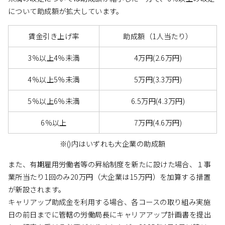
について助成額が拡大しています。
賃金引き上げ率
助成額（1人当たり）
3％以上4％未満
4万円(2.6万円)
4％以上5％未満
5万円(3.3万円)
5％以上6％未満
6.5万円(4.3万円)
6％以上
7万円(4.6万円)
※()内はいずれも大企業の助成額
また、有期雇用労働者等の昇給制度を新たに設けた場合、１事
業所当たり1回のみ20万円（大企業は15万円）を加算する措置
が新設されます。
キャリアップ助成金を利用する場合、各コースの取り組み実施
日の前日までに管轄の労働局長にキャリアアップ計画書を提出