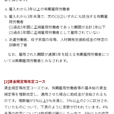
雇入れから3年以上の有期雇用労働者
雇入れから3年未満で、次の(1)(2)いずれにも該当する有期雇
用労働者
(1)過去5年間に正規雇用労働者であった期間が合計1年以下
(2)過去1年間に正規雇用労働者として雇用されていない
派遣労働者、母子家庭の母等、人材開発支援助成金の特定の
訓練修了者
なお、雇用された期間が通算5年を超える有期雇用労働者につ
いては無期雇用労働者とみなされます。
[2]賃金規定等改定コース
賃金規定等改定コースでは、有期雇用労働者等の基本給の賃金
規定等を増額改定し、適用させた場合に助成金が支給されるも
のです。増額幅が3％以上5％未満と、5％以上の2つに区分され
ていたものについて、下表のように変更が行われています。4％
未満の改定については助成額が縮小した一方で、6％以上の改定